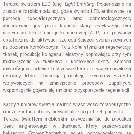
Terapia światłem LED (ang.
Light Emitting Diode
) działa na
zasadzie fotobiomodulacji, gdzie światło LED, emitowane za
pomocą specjalistycznych lamp dermatologicznych,
absorbowane jest przez komórki skóry, zwiększając tym
samym produkcję energii komórkowej (ATP), co prowadzi
ostatecznie do aktywacji szeregu ścieżek sygnalizacyjnych
na poziomie komórkowym. To z kolei stymuluje regenerację
tkanek, produkcję kolagenu i elastyny, poprawiając przy tym
mikrokrążenie w tkankach i komórkach skóry. Komórki
makrofagów poddane terapii światłem czerwonym uwalniają
cytokiny, które stymulują produkcję czynników wzrostu
wpływających na zmniejszenie procesów zapalnych,
wspomaganie gojenia się ran oraz przyspieszenie regeneracji.
Każdy z kolorów światła ma inne właściwości terapeutyczne
i może zostać dobrany indywidualnie do potrzeb pacjenta.
Terapia
światłem niebieskim
przyczynia się do produkcji
tlenu singletowego w tkankach, który przeciwdziała
bakteriom
Propionibacterium acnes
, odpowiadającym za