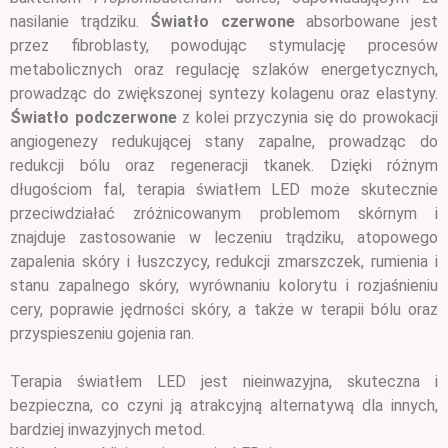
nasilanie trądziku.
Światło czerwone
absorbowane jest
przez fibroblasty, powodując stymulację procesów
metabolicznych oraz regulację szlaków energetycznych,
prowadząc do zwiększonej syntezy kolagenu oraz elastyny.
Światło podczerwone
z kolei przyczynia się do prowokacji
angiogenezy redukującej stany zapalne, prowadząc do
redukcji bólu oraz regeneracji tkanek. Dzięki różnym
długościom fal, terapia światłem LED może skutecznie
przeciwdziałać zróżnicowanym problemom skórnym i
znajduje zastosowanie w leczeniu trądziku, atopowego
zapalenia skóry i łuszczycy, redukcji zmarszczek, rumienia i
stanu zapalnego skóry, wyrównaniu kolorytu i rozjaśnieniu
cery, poprawie jędrności skóry, a także w terapii bólu oraz
przyspieszeniu gojenia ran.
Terapia światłem LED jest nieinwazyjna, skuteczna i
bezpieczna, co czyni ją atrakcyjną alternatywą dla innych,
bardziej inwazyjnych metod.