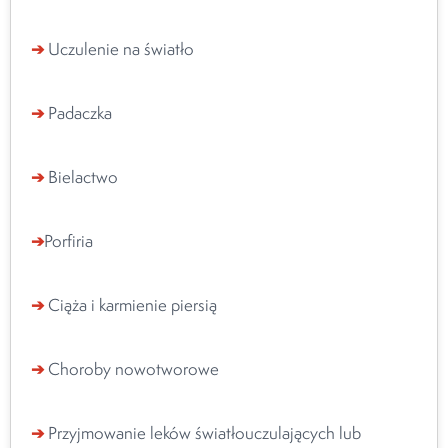
➔
Uczulenie na światło
➔
Padaczka
➔
Bielactwo
➔
Porfiria
➔
Ciąża i karmienie piersią
➔
Choroby nowotworowe
➔
Przyjmowanie leków światłouczulających lub