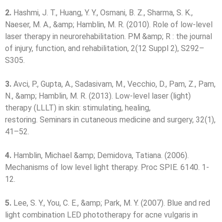
2.
Hashmi, J. T., Huang, Y. Y., Osmani, B. Z., Sharma, S. K.,
Naeser, M. A., &amp; Hamblin, M. R. (2010). Role of low-level
laser therapy in neurorehabilitation. PM &amp; R : the journal
of injury, function, and rehabilitation, 2(12 Suppl 2), S292–
S305.
3.
Avci, P., Gupta, A., Sadasivam, M., Vecchio, D., Pam, Z., Pam,
N., &amp; Hamblin, M. R. (2013). Low-level laser (light)
therapy (LLLT) in skin: stimulating, healing,
restoring. Seminars in cutaneous medicine and surgery, 32(1),
41–52.
4.
Hamblin, Michael &amp; Demidova, Tatiana. (2006).
Mechanisms of low level light therapy. Proc SPIE. 6140. 1-
12.
5.
Lee, S. Y., You, C. E., &amp; Park, M. Y. (2007). Blue and red
light combination LED phototherapy for acne vulgaris in