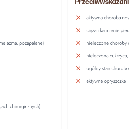
Przeciwwskazani
aktywna choroba n
ciąża i karmienie pier
 melazma, pozapalane)
nieleczone choroby
nieleczona cukrzyca,
ogólny stan chorob
aktywna opryszczka
gach chirurgicznych)