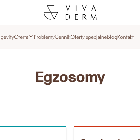
gevity
Oferta
Problemy
Cennik
Oferty specjalne
Blog
Kontakt
Egzosomy