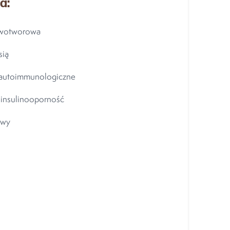
a:
owotworowa
sią
 autoimmunologiczne
 insulinooporność
owy