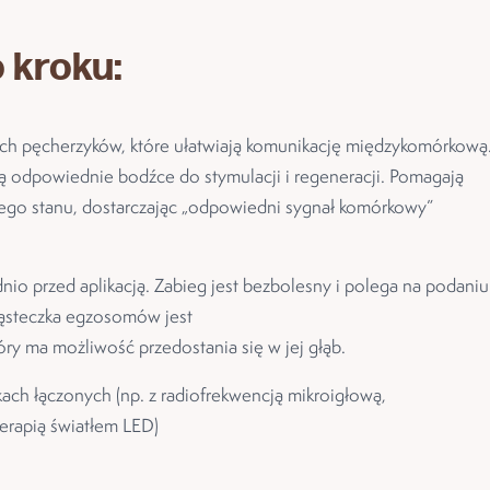
 kroku:
h pęcherzyków, które ułatwiają komunikację międzykomórkową
ą odpowiednie bodźce do stymulacji i regeneracji. Pomagają
ego stanu, dostarczając „odpowiedni sygnał komórkowy”
io przed aplikacją. Zabieg jest bezbolesny i polega na podaniu
ząsteczka egzosomów jest
óry ma możliwość przedostania się w jej głąb.
h łączonych (np. z radiofrekwencją mikroigłową,
erapią światłem LED)